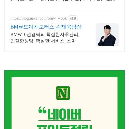
을 쿠팡에서 지금 바로 확인하세요.
https://blog.naver.com/bmw_wook
광고
BMW도이치모터스 김재욱팀장
BMW10년경력의 확실한사후관리,
친절한상담, 확실한 서비스, 스마트
금융 제안