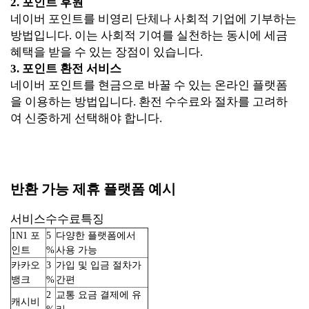
2. 포인트 후원
네이버 포인트를 비영리 단체나 사회적 기업에 기부하는
방법입니다. 이는 사회적 기여를 실천하는 동시에 세금
혜택을 받을 수 있는 장점이 있습니다.
3. 포인트 환전 서비스
네이버 포인트를 현금으로 바꿀 수 있는 온라인 플랫폼
을 이용하는 방법입니다. 환전 수수료와 절차를 고려하
여 신중하게 선택해야 합니다.
반환 가능 제휴 플랫폼 예시
서비스수수료특징
1N1 포
5
다양한 플랫폼에서
인트
%
사용 가능
카카오
3
가입 및 입금 절차가
뱅크
%
간편
2
교통 요금 결제에 유
캐시비