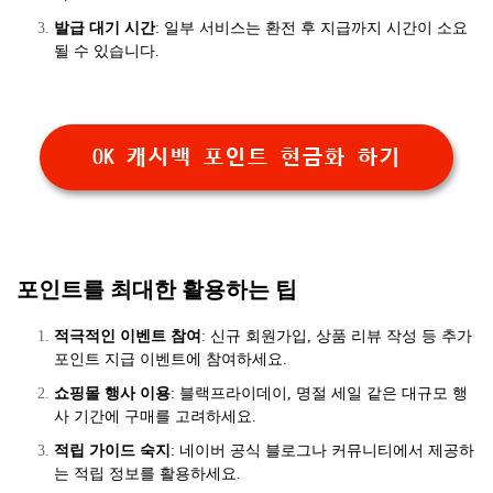
발급 대기 시간
: 일부 서비스는 환전 후 지급까지 시간이 소요
될 수 있습니다.
OK 캐시백 포인트 현금화 하기
포인트를 최대한 활용하는 팁
적극적인 이벤트 참여
: 신규 회원가입, 상품 리뷰 작성 등 추가
포인트 지급 이벤트에 참여하세요.
쇼핑몰 행사 이용
: 블랙프라이데이, 명절 세일 같은 대규모 행
사 기간에 구매를 고려하세요.
적립 가이드 숙지
: 네이버 공식 블로그나 커뮤니티에서 제공하
는 적립 정보를 활용하세요.