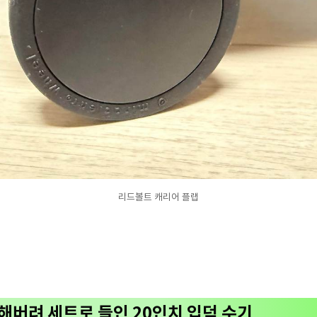
리드볼트 캐리어 플랩
해버려 세트로 들인 20인치 입덕 수기