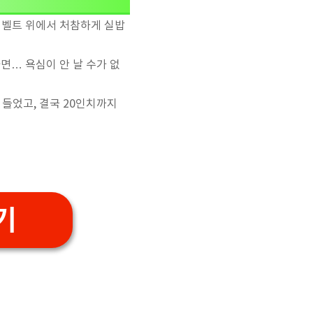
 벨트 위에서 처참하게 실밥
면… 욕심이 안 날 수가 없
들었고, 결국 20인치까지
기