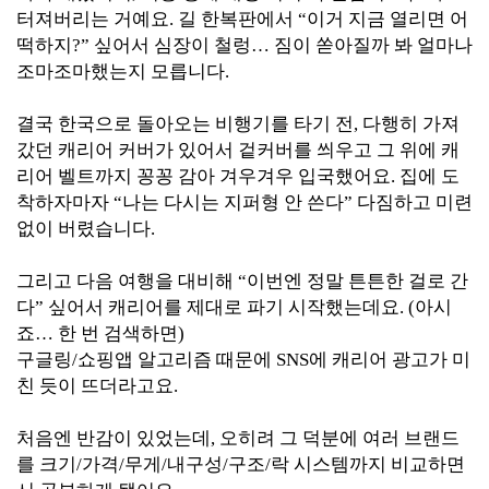
터져버리는 거예요. 길 한복판에서 “이거 지금 열리면 어
떡하지?” 싶어서 심장이 철렁… 짐이 쏟아질까 봐 얼마나
조마조마했는지 모릅니다.
결국 한국으로 돌아오는 비행기를 타기 전, 다행히 가져
갔던 캐리어 커버가 있어서 겉커버를 씌우고 그 위에 캐
리어 벨트까지 꽁꽁 감아 겨우겨우 입국했어요. 집에 도
착하자마자 “나는 다시는 지퍼형 안 쓴다” 다짐하고 미련
없이 버렸습니다.
그리고 다음 여행을 대비해 “이번엔 정말 튼튼한 걸로 간
다” 싶어서 캐리어를 제대로 파기 시작했는데요. (아시
죠… 한 번 검색하면)
구글링/쇼핑앱 알고리즘 때문에 SNS에 캐리어 광고가 미
친 듯이 뜨더라고요.
처음엔 반감이 있었는데, 오히려 그 덕분에 여러 브랜드
를 크기/가격/무게/내구성/구조/락 시스템까지 비교하면