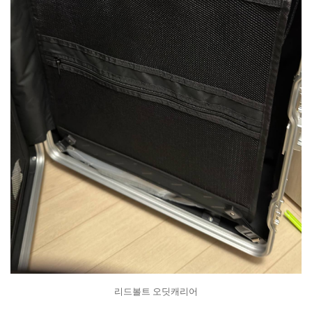
리드볼트 오딧캐리어