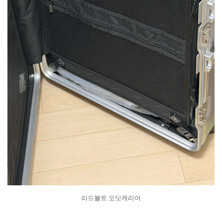
리드볼트 오딧캐리어