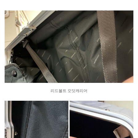
리드볼트 오딧캐리어