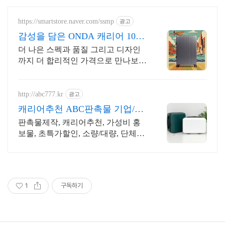
https://smartstore.naver.com/ssmp
광고
감성을 담은 ONDA 캐리어 10년
A/S보장, 당일출고
더 나은 스펙과 품질 그리고 디자인
까지 더 합리적인 가격으로 만나보세
요
http://abc777.kr
광고
캐리어추천 ABC판촉물 기업/관
공서 후결제
판촉물제작, 캐리어추천, 가성비 홍
보물, 초특가할인, 소량/대량, 단체선
물전문
1
구독하기