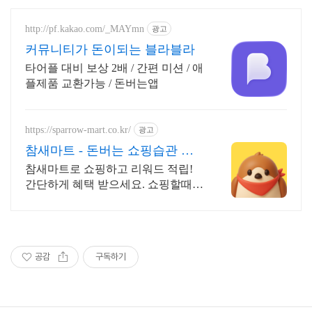
http://pf.kakao.com/_MAYmn
광고
커뮤니티가 돈이되는 블라블라
타어플 대비 보상 2배 / 간편 미션 / 애
플제품 교환가능 / 돈버는앱
https://sparrow-mart.co.kr/
광고
참새마트 - 돈버는 쇼핑습관 쇼
핑만 해도 포인트 적립
참새마트로 쇼핑하고 리워드 적립!
간단하게 혜택 받으세요. 쇼핑할때엔
참새마트에 들러주세요! 참새가 쇼
핑포인트를 물어다줄거에요!
공감
구독하기