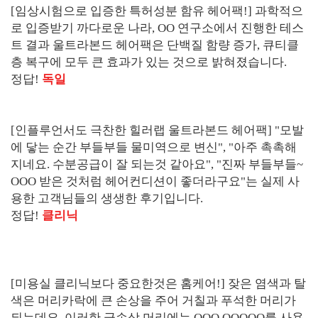
[임상시험으로 입증한 특허성분 함유 헤어팩!] 과학적으
로 입증받기 까다로운 나라, OO 연구소에서 진행한 테스
트 결과 울트라본드 헤어팩은 단백질 함량 증가, 큐티클
층 복구에 모두 큰 효과가 있는 것으로 밝혀졌습니다.
정답!
독일
[인플루언서도 극찬한 힐러랩 울트라본드 헤어팩] "모발
에 닿는 순간 부들부들 물미역으로 변신", "아주 촉촉해
지네요. 수분공급이 잘 되는것 같아요", "진짜 부들부들~
OOO 받은 것처럼 헤어컨디션이 좋더라구요"는 실제 사
용한 고객님들의 생생한 후기입니다.
정답!
클리닉
[미용실 클리닉보다 중요한것은 홈케어!] 잦은 염색과 탈
색은 머리카락에 큰 손상을 주어 거칠과 푸석한 머리가
되는데요. 이러한 극손상 머리에는 OOO OOOOO를 사용