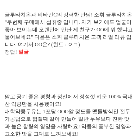
글루타치온과 비타민C의 강력한 만남! 소휘 글루타치온
"두번째 구매해서 섭취중 입니다. 제가 보기에도 얼굴이
좋아 보이는데 오랜만에 만난 제 친구가 OO에 뭐 했냐고
물어보네요" 다음은 소휘 글루타치온 고객 리얼 리뷰 입
니다. 여기서 OO은? (힌트 : ㅇㄱ)
정답!
얼굴
맑고 공기 좋은 평창과 정선에서 정성껏 키운 100% 국내
산 약콩만을 사용했어요!
대학약콩두유는 1포당 OOO알 정도를 맷돌방식인 전두
가공법으로 껍질째 갈아 만들어 일반 두유보다 진한 맛
과 높은 함량의 영양을 자랑해요! 약콩의 풍부한 영양과
고소한 맛을 그대로 느껴보세요!