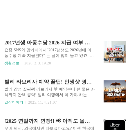
2017년생 아동수당 2026 지급 여부 정리
요즘 SNS와 맘카페에서“2017년생도 2026년에 아
동수당 계속 지급된다” 는 글이 많이 돌고 있죠. 하
지만 현재 기준으로는✔ 법 개정은 논의 중 단계✔
생활정보
2026. 2. 3. 19:20
아직 최종 확정 아님✔ 무조건 지급 확정이라고 보
기 어려운 상황입니다. 잘못된 정보로 기대했다가
신청 시기 놓치거나 헷갈리는 부모님들이 많을 것
발리 라브리사 예약 꿀팁! 인생샷 명당 자리부터 예약 방법까지!
같아현재 진행 상황과 실제 가능성을 기준으로정
확하게 정리한 글을 따로 정리했습니다. 아래 글에
발리 감성 끝판왕 라브리사 💙 예약부터 뷰 좋은 좌
서✔ 2017년생 지급 가능성✔ 법 개정 진행 단계✔
석까지 완벽 공략! 발리 여행에서 꼭 가야 하는 핫
언제 확정되는지✔ 부모가 지금 체크해야 할 것까
플을 꼽자면 단연 라브리사 발리(La Brisa Bali)!선
일상이야기
2025. 11. 4. 21:07
지 한 번에 보실 수 있어요. 👉 최신 정리글 바로
셋 뷰, 보랏빛 하늘, 감성 넘치는 비치클럽 분위기
보기 2017년생 아동수당 지급 최종내용 혼선이 큰
까지…하지만 막상 가보려면 예약이 쉽지 않다.. 가
주제인 만큼공식 발표 기준으로 계속 업데이트 예
서 웨이팅 한다는 후기들 많이 보셨죠? 발리 여행
[2025 연말까지 연장!] 📢 아직도 몰라? 우버 택시 할인코드 유효기간 연장! 2025년 12월 31일까지
정입니다.
중 짱구, 우붓, 사누르에서 머무르고 마지막 날 울
루와뚜까지 다녀왔는데단연 짱구에 간 이유는 라
우버 택시, 외국에서만 타보셨다고요? 이젠 한국에