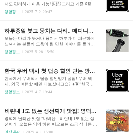
브리사 때문이었어요!~ 그래서 오늘은 제가 직접
서도 편리하게 이용 가능! 🇰🇷 그리고 기존 6월 30
예약해 본 경험을 바탕으로라브리사 예약 방법, 좌
일 종료 예정이던 첫 탑승 할인 프로모션이✨2025
생활정보
2025. 7. 2. 20:47
석 선택 팁, 그리고 실패 없는 방문 타이밍까지전부
년 12월 31일까지 연장됐습니다!✨✔️ 프로모션 코
정리해 봤어요. 라브리사 위치 & 기본 정보위치: C
드: 5000UBERTAXI✔️ 총 할인액: 최대 15,000원 (5
anggu, Echo Beach 근처운영시간: 10:00 ~ 23:00 (선
천원씩 3번)✔️ 사용 기한: 2025년 12월 31일까지!
하루종일 붓고 뭉치는 다리.. 메디니스 셀룰라 자동룰러로 해결!!
셋 타임은 17:00 ~ ..
🚖 한국에서도 우버 택시 이용 가능? 네, 맞습니다!
서울, 부산, 대구 등 주요 도시에서 우버 앱으로 일
오늘은 다리가 붓거나 뭉쳐서 하루가 더 피곤하게
반 택시 호출이 가능하고,결제도 앱으로 자동 처리
느껴지는 분들께 도움이 될 만한 이야기를 들려드
되어 번거로움 없이 탑승할 수 있어요.게다가 지금
리려고 해요.저는 평소에도 다리가 잘 붓는 편인데
생활정보
2025. 5. 28. 15:50
은 처음 이용 시 무려 세 번의 할인까지 받을 수 있
요.특히 생리 기간에는 근육도 더 잘 뭉치고 통증도
다는 사실!이 기회, 절대 놓치지 마세요. 💸 우버 택
심해져서, 다리를 안 풀어주면 너무 힘들더라고요.
시 할인 코드 사용법 (3단계)우버 앱 실행 → ‘계정’
그런 이유로 예전부터 다리 마사지기 제품에 관심
한국 우버 택시 첫 탑승 할인 받는 방법! 프로모션 코드로 최대 15,000원 할인 받기 🎉 (2025년 12월까지 연장!)
→ ..
이 많았고요. 저희집에 친구들이 오면 진짜 너무 뭐
가 많다고 뭐라할 정도로.. 제가 필요하다고 느끼면
한국에서 우버택시 탑승 할인받기 꿀팁! 우버 택
구매하는 편이라 마사지기 안써본게 없을 정도였
시, 외국 여행할 때만 타보셨다고요? ✈️🚖“한국에
어요. 그나마 다 정리하고 휴대용으로 정착하게 된
서도 우버 택시를 탈 수 있다는 사실!” 알고 계셨나
생활정보
2025. 4. 7. 19:44
기기가 풀리오였는데, 한 동안은 ‘풀리오 공기압
요?이제는 한국에서도 편리하게 우버 택시를 이용
다리 마사지기’를 사용했었어요. 착용하고 있으면
할 수 있습니다! 🇰🇷👏특히 이번에는 한국 우버
압박이 주기적으로 들어오면서 분명히 도움이 되
택시를 이용할 때 받을 수 있는 특별 할인 프로모션
비린내 1도 없는 생선찌개 맛집! 영덕 나비산
긴 했어요. 그런데 뭔가 시원하다는 느낌까진 잘 들
까지 준비했어요.오늘은 우버 택시 첫 탑승 시 할인
지 않더라고요. 무언가 더 확실..
받는 방법을 상세히 알려드릴게요! 🚖✨ 📌 우버 택
영덕에 난리난 맛집 "나비산 " 비린내 1도 없는 생
시 첫 탑승 할인 프로모션 코드:👉 “ 5000UBERTA
선찌개 오늘은 영덕 하면 떠오르는 조금 색다른 맛
XI ” 를 입력하면 최대 15,000원 할인 혜택! 💸이번
집, ‘나비산 기사식당’을 소개하려고 합니다.보통
맛집 투어
2025. 4. 1. 15:00